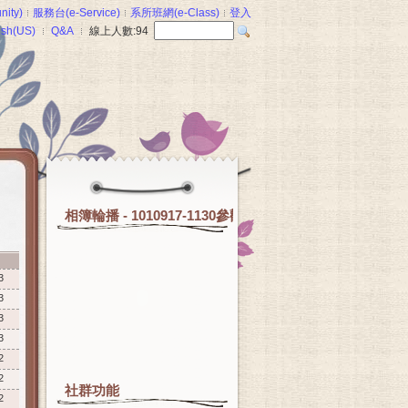
ity)
服務台(e-Service)
系所班網(e-Class)
登入
ish(US)
Q&A
線上人數:
94
相簿輪播 - 1010917-1130參觀圖書館
間
3
3
3
3
2
2
社群功能
2