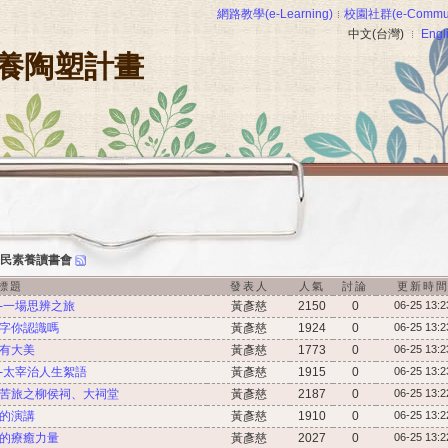
網路教學(e-Learning)
校園社群(e-Commun
中文(台灣)
Engl
養陶塑計畫
民素養讀書會
標題
發表人
人氣
討論
更新時
義-一場思辨之旅
黃彥慈
2150
0
06-25 13:2
個字你認識嗎
黃彥慈
1924
0
06-25 13:2
地有大美
黃彥慈
1773
0
06-25 13:2
人-太宰治人生絮語
黃彥慈
1915
0
06-25 13:2
文化苦旅之柳侯祠、大祠堂
黃彥慈
2187
0
06-25 13:2
後的演講
黃彥慈
1910
0
06-25 13:2
事的療癒力量
黃彥慈
2027
0
06-25 13:2