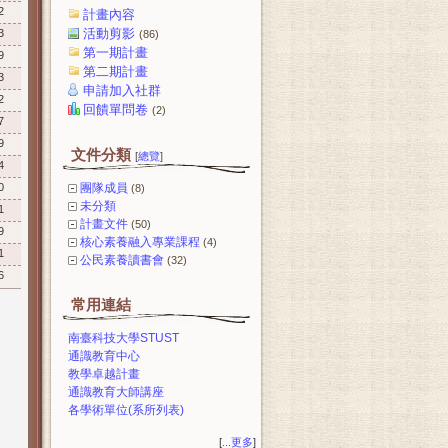
2
計畫內容
活動剪影
3
(86)
第一期計畫
9
第二期計畫
3
申請加入社群
2
回饋單問卷
(2)
7
9
文件分類
[
總覽
]
4
0
團隊成員
(8)
未分類
1
計畫文件
(50)
9
核心素養融入專業課程
(4)
1
公民素養讀書會
(32)
6
常用連結
南臺科技大學STUST
通識教育中心
教學卓越計畫
通識教育大師講座
各學術單位(系所列表)
[
...更多
]