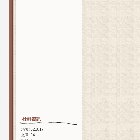
社群資訊
訪客: 521617
文章: 94