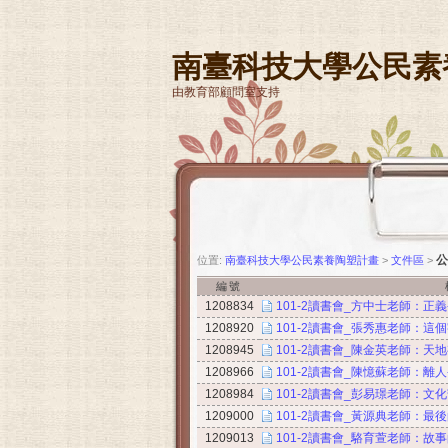
南臺科技大學公民素
由教育部顧問室支持
公
位置:
南臺科技大學公民素養陶塑計畫
>
文件區
>
編號
1208834
101-2讀書會_方中士老師：正
1208920
101-2讀書會_張秀惠老師：這
1208945
101-2讀書會_陳金英老師：天
1208966
101-2讀書會_陳憶蘇老師：離
1208984
101-2讀書會_彭易璟老師：
1209000
101-2讀書會_黃源典老師：最
1209013
101-2讀書會_駱育萱老師：故