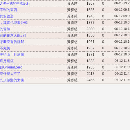
瞬之夢─我的中國紀行
黃彥慈
1867
0
06-25 13:2
買不到的東西
黃彥慈
1585
0
06-12 09:5
愛的安德烈
黃彥慈
1943
0
06-12 09:5
話，其實也能套公式
黃彥慈
1877
0
06-12 10:0
果的冒險
黃彥慈
2300
0
06-12 10:1
欣頻的創意天龍8部
黃彥慈
1850
0
06-12 10:0
授怎麼沒有告訴我
黃彥慈
1961
0
06-12 10:1
抱不完美
黃彥慈
1937
0
06-12 10:2
灣美術山川行旅圖
黃彥慈
1871
0
06-12 10:3
說癌是絕症
黃彥慈
1838
0
06-12 11:3
roundZero
黃彥慈
1933
0
06-12 11:3
意沒什麼大不了
黃彥慈
2113
0
06-12 11:4
有九頂假髮的女孩
黃彥慈
2465
0
06-12 11:4