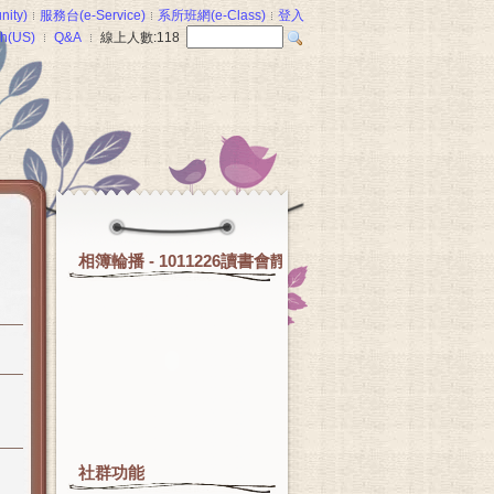
ity)
服務台(e-Service)
系所班網(e-Class)
登入
sh(US)
Q&A
線上人數:
118
相簿輪播 - 1011226讀書會靜態展暨成果發表會
社群功能