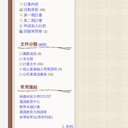
計畫內容
活動剪影
(86)
第一期計畫
第二期計畫
申請加入社群
回饋單問卷
(2)
文件分類
[
總覽
]
團隊成員
(8)
未分類
計畫文件
(50)
核心素養融入專業課程
(4)
公民素養讀書會
(32)
常用連結
南臺科技大學STUST
通識教育中心
教學卓越計畫
通識教育大師講座
各學術單位(系所列表)
[
...更多
]