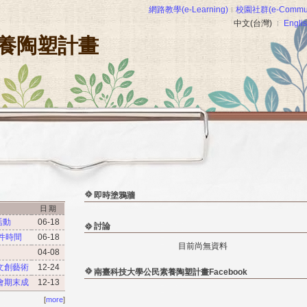
網路教學(e-Learning)
校園社群(e-Commun
中文(台灣)
Engli
養陶塑計畫
即時塗鴉牆
日期
活動
06-18
討論
件時間
06-18
目前尚無資料
04-08
美學與文創藝術」課程成果發表會暨成果展
12-24
南臺科技大學公民素養陶塑計畫Facebook
讀書會期末成果分享會
12-13
[
more
]