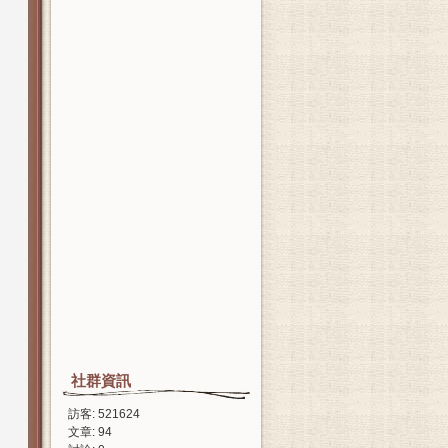
社群資訊
訪客: 521624
文章: 94