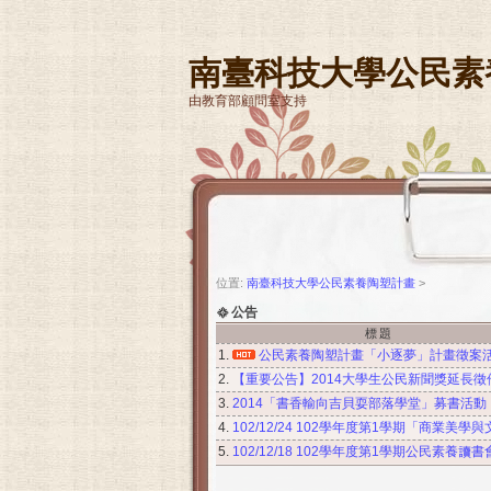
南臺科技大學公民素
由教育部顧問室支持
位置:
南臺科技大學公民素養陶塑計畫
>
公告
標題
1.
公民素養陶塑計畫「小逐夢」計畫徵案
2.
【重要公告】2014大學生公民新聞獎延長徵
3.
2014「書香輸向吉貝耍部落學堂」募書活動
4.
102/12/24 102學年度第1學期「商業
5.
102/12/18 102學年度第1學期公民素養