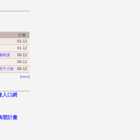
日期
01-12
01-12
生邏輯課
06-12
06-12
老房子小旅行
06-12
[
more
]
畫入口網
陶塑計畫