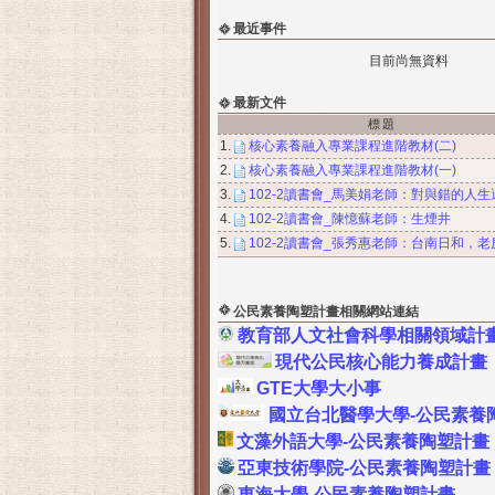
最近事件
目前尚無資料
最新文件
標題
1.
核心素養融入專業課程進階教材(二)
2.
核心素養融入專業課程進階教材(一)
3.
102-2讀書會_馬美娟老師：對與錯的人
4.
102-2讀書會_陳憶蘇老師：生煙井
5.
102-2讀書會_張秀惠老師：台南日和，
公民素養陶塑計畫相關網站連結
教育部人文社會科學相關
領域計
現代公民核心能力養成計畫
GTE大學大小事
國立台北醫學大學-公民素養
文藻外語大學-公民素養陶塑計畫
亞東技術學院-公民素養陶塑計畫
東海大學-公民素養陶塑計畫