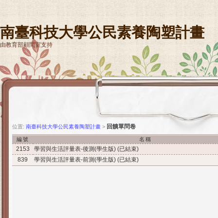
南臺科技大學公民素養陶塑計畫
由教育部顧問室支持
回饋單問卷
位置:
南臺科技大學公民素養陶塑計畫
>
編號
名稱
2153
學習與生活評量表-後測(學生版)
(已結束)
839
學習與生活評量表-前測(學生版)
(已結束)