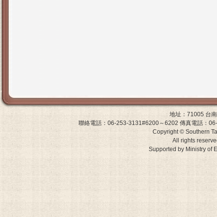
地址：71005 
聯絡電話：06-253-3131#6200～6202 傳真電話：06-243-0
Copyright © Southern Ta
All rights reserv
Supported by Ministry 