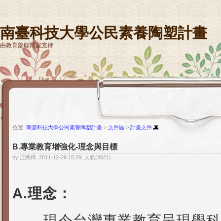
南臺科技大學公民素養陶塑計畫
由教育部顧問室支持
位置:
南臺科技大學公民素養陶塑計畫
>
文件區
>
計畫文件
B.專業教育增強化-理念與目標
by 江閔樺, 2011-12-29 15:29, 人氣(4921)
A.理念：
現今台灣專業教育呈現學科