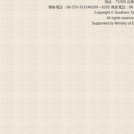
地址：71005 
聯絡電話：06-253-3131#6200～6202 傳真電話：06-243-0
Copyright © Southern Ta
All rights reserv
Supported by Ministry 