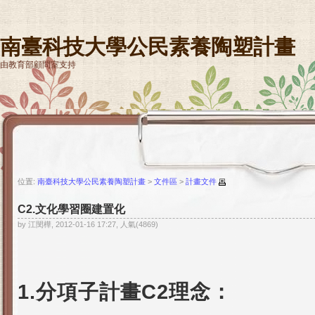
南臺科技大學公民素養陶塑計畫
由教育部顧問室支持
位置:
南臺科技大學公民素養陶塑計畫
>
文件區
>
計畫文件
C2.文化學習圈建置化
by 江閔樺, 2012-01-16 17:27, 人氣(4869)
1.分項子計畫C2理念：