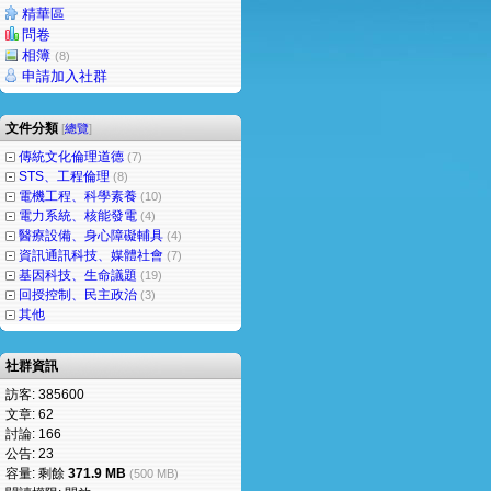
精華區
問卷
相簿
(8)
申請加入社群
文件分類
[
總覽
]
傳統文化倫理道德
(7)
STS、工程倫理
(8)
電機工程、科學素養
(10)
電力系統、核能發電
(4)
醫療設備、身心障礙輔具
(4)
資訊通訊科技、媒體社會
(7)
基因科技、生命議題
(19)
回授控制、民主政治
(3)
其他
社群資訊
訪客: 385600
文章: 62
討論: 166
公告: 23
容量: 剩餘
371.9 MB
(500 MB)