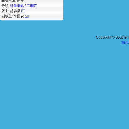
閱讀權限: 開放
分類:
計畫網站 / 工學院
版主: 趙春棠
副版主: 李國安
Copyright © Southern 
南台