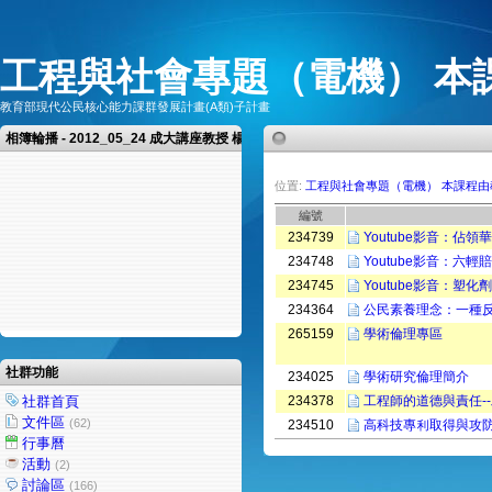
工程與社會專題（電機） 本
教育部現代公民核心能力課群發展計畫(A類)子計畫
相簿輪播 - 2012_05_24 成大講座教授 楊憲東教授 演講
位置:
工程與社會專題（電機） 本課程
編號
234739
Youtube影音：佔
234748
Youtube影音：六
234745
Youtube影音：塑化
234364
公民素養理念：一種
265159
學術倫理專區
社群功能
234025
學術研究倫理簡介
社群首頁
234378
工程師的道德與責任-
文件區
(62)
234510
高科技專利取得與攻
行事曆
活動
(2)
討論區
(166)