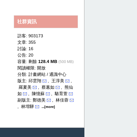
secret
社群資訊
訪客: 903173
文章: 355
討論: 16
公告: 20
容量: 剩餘
128.4 MB
(500 MB)
閱讀權限: 開放
分類:
計畫網站 / 通識中心
版主: 邱雲翔
, 王淳美
,
羅夏美
, 蔡蕙如
, 熊仙
如
, 陳憶蘇
, 駱育萱
副版主: 鄭德美
, 林佳蓉
, 林堉驊
...[more]