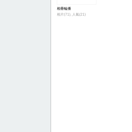
相冊輪播
相片(71), 人氣(21)