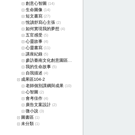
創意心智圖
(14)
生命圖像
(14)
短文書寫
(27)
悅讀舒寫心主張
(2)
如何實現我的夢想
(4)
五官感受
(5)
心靈故事
(4)
心靈書寫
(11)
講座紀錄
(5)
參訪臺南文化創意園區成果
(4)
我的生命故事
(5)
自我描述
(4)
成果區104-2
老師個別課綱與成果
(10)
心智圖
(2)
會考佳作
(4)
廣告文案設計
(2)
微小說
(3)
圖書區
(1)
未分類
(1)