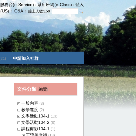
服務台(e-Service)
系所班網(e-Class)
登入
h(US)
Q&A
線上人數:
159
申請加入社群
(21)
文件分類
總覽
[
]
一般內容
(3)
教學進度
(2)
文學活動104-1
(13)
文學活動104-2
(8)
課程剪影104-1
(1)
王淳美老師
(13)