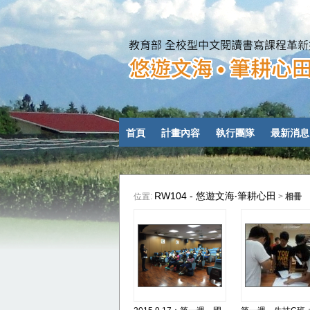
首頁
計畫內容
執行團隊
最新消息
RW104 - 悠遊文海‧筆耕心田
位置:
>
相冊