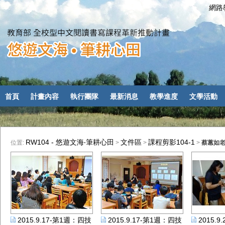
網路教
首頁
計畫內容
執行團隊
最新消息
教學進度
文學活動
RW104 - 悠遊文海‧筆耕心田
文件區
課程剪影104-1
位置:
>
>
>
蔡蕙如
2015.9.17-第1週：四技國企A班：蔡蕙如老師
2015.9.17-第1週：四技產設C班：
2015.