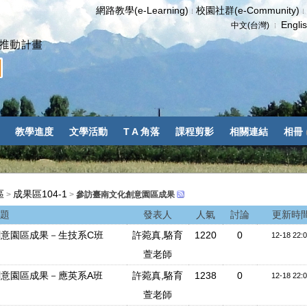
網路教學(e-Learning)
校園社群(e-Community)
Engli
中文(台灣)
教學進度
文學活動
T A 角落
課程剪影
相關連結
相冊
區
成果區104-1
>
>
參訪臺南文化創意園區成果
題
發表人
人氣
討論
更新時
文化創意園區成果－生技系C班
許菀真,駱育
1220
0
12-18 22:
萱老師
文化創意園區成果－應英系A班
許菀真,駱育
1238
0
12-18 22:
萱老師