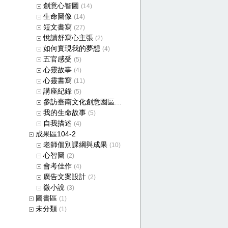
創意心智圖
(14)
生命圖像
(14)
短文書寫
(27)
悅讀舒寫心主張
(2)
如何實現我的夢想
(4)
五官感受
(5)
心靈故事
(4)
心靈書寫
(11)
講座紀錄
(5)
參訪臺南文化創意園區成果
(4)
我的生命故事
(5)
自我描述
(4)
成果區104-2
老師個別課綱與成果
(10)
心智圖
(2)
會考佳作
(4)
廣告文案設計
(2)
微小說
(3)
圖書區
(1)
未分類
(1)