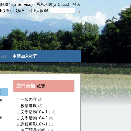
服務台(e-Service)
系所班網(e-Class)
登入
sh(US)
Q&A
線上人數:
96
申請加入社群
(21)
文件分類
總覽
[
]
間
一般內容
(3)
08
教學進度
(2)
文學活動104-1
(13)
文學活動104-2
06
(8)
課程剪影104-1
(1)
王淳美老師
(13)