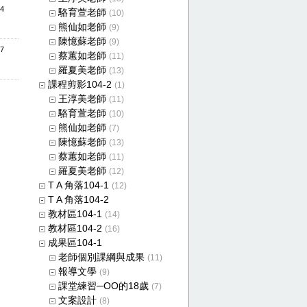
14
駱育萱老師
(10)
熊仙如老師
(9)
陳憶蘇老師
(9)
47
蔡蕙如老師
(11)
羅夏美老師
(13)
課程剪影104-2
(1)
王淳美老師
(11)
駱育萱老師
(10)
熊仙如老師
(7)
陳憶蘇老師
(13)
蔡蕙如老師
(11)
羅夏美老師
(12)
T A 角落104-1
(12)
T A 角落104-2
教材區104-1
(14)
教材區104-2
(16)
成果區104-1
老師個別課綱與成果
(11)
報導文學
(9)
課堂練習─OO的18歲
(7)
文案設計
(8)