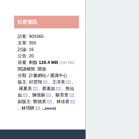
secret
社群資訊
訪客: 903365
文章: 355
討論: 16
公告: 20
容量: 剩餘
128.4 MB
(500 MB)
閱讀權限: 開放
分類:
計畫網站 / 通識中心
版主: 邱雲翔
, 王淳美
,
羅夏美
, 蔡蕙如
, 熊仙
如
, 陳憶蘇
, 駱育萱
副版主: 鄭德美
, 林佳蓉
, 林堉驊
...[more]