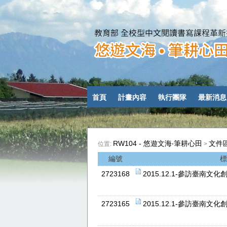
首頁
計畫內容
執行團隊
最新消息
RW104 - 悠遊文海‧筆耕心田
文件
位置:
>
編號
標
2723168
2015.12.1-參訪臺南
2723165
2015.12.1-參訪臺南