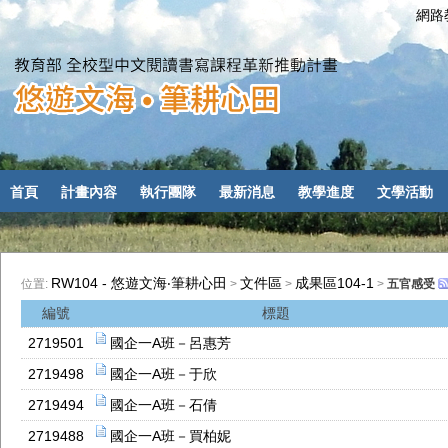
網路教
首頁
計畫內容
執行團隊
最新消息
教學進度
文學活動
RW104 - 悠遊文海‧筆耕心田
文件區
成果區104-1
位置:
>
>
>
五官感受
編號
標題
2719501
國企一A班－呂惠芳
2719498
國企一A班－于欣
2719494
國企一A班－石倩
2719488
國企一A班－買柏妮