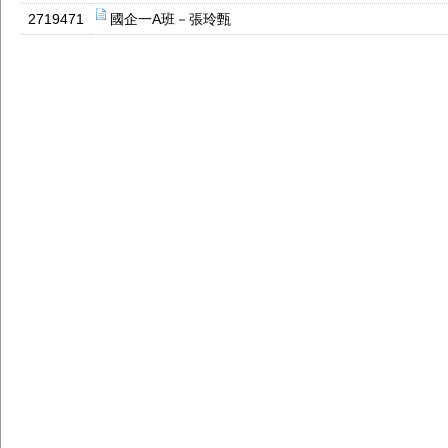
2719471
國企一A班－張玲甄