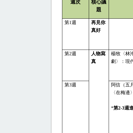
週次
核心議
題
第
1
週
再見你
真好
第
2
週
人物寫
楊牧〈林
真
劇〉：現
第
3
週
阿信（五
〈在梅邊
*
第
2-3
週