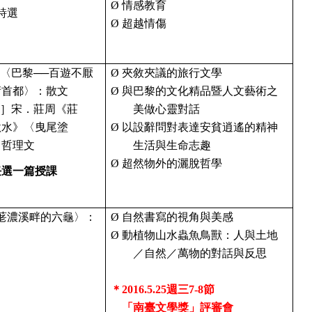
Ø
情感教育
詩選
Ø
超越情傷
〈巴黎
──
百遊不厭
Ø
夾敘夾議的旅行文學
術首都〉：散文
Ø
與巴黎的文化精品暨人文藝術之
］宋．莊周《莊
美做心靈對話
秋水》〈曳尾塗
Ø
以設辭問對表達安貧逍遙的精神
：哲理文
生活與生命志趣
Ø
超然物外的灑脫哲學
任選一篇授課
荖濃溪畔的六龜〉：
Ø
自然書寫的視角與美感
Ø
動植物山水蟲魚鳥獸：人與土地
／自然／萬物的對話與反思
＊
2016.5.25
週三
7-8
節
「南臺文學獎」評審會