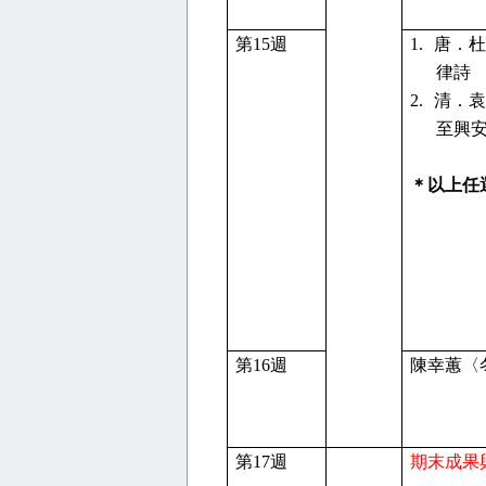
第
15
週
1.
唐．杜
律詩
2.
清．袁
至興
＊以上任
第
16
週
陳幸蕙〈
第
17
週
期末成果