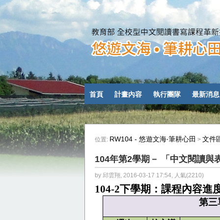
首頁
計畫內容
執行團隊
最新消息
RW104 - 悠遊文海‧筆耕心田
文件
位置:
>
104年第2學期－ 「中文閱讀與
by 邱雲翔, 2016-03-17 17:54, 人氣(2210)
104-2
下學期：
課程內容進
第三