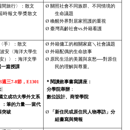
週間旅行〉：散文
Ø
關照社會不同族群、不同情境的
屆時報文學獎散文
生命議題
Ø
喚醒外界對居家照護的重視
Ø
臺灣高齡社會
vs.
外籍看護
〈手〉：散文
Ø
外籍傭工的相關家庭＼社會議題
波安〈海洋大學生
Ø
外籍配偶的生命故事
安）〉：海洋文學
Ø
原民生活的美麗與哀愁──對原住
選一篇授課
民的理解與尊重。
3
週三
7-8
節
，
E1301
＊閱讀敘事書寫講座：
：
分學院舉辦
：
國立成功大學外文系
數位設計、商管學院
）：筆的力量
──
當代
與突破
Ø
「新住民或原住民人物專訪」分
組書寫與簡報