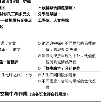
1
週四
5-6
節
，
S708
座：
＊族群融合議題講座：
關移民工與多元文
分學院舉辦：
──
從燦爛時光書店
工學院、人文學院
起
》選：古文
Ø
從經典中探析不同世代的倫理價
求婚〉：散文
值：舊經典
‧
新思維
Ø
流浪文學所呈現的中外世代價值
選一篇授課
觀與異域情感歷程
Ø
「故事繪本」分組創作
人生七味之旅〉：散
Ø
人生不同階段的意象
Ø
不同國度＼省籍＼場域的世代差
異
交期中考作業
（由各班老師自行規定）