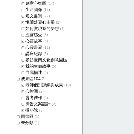
創意心智圖
(14)
生命圖像
(14)
短文書寫
(27)
悅讀舒寫心主張
(2)
如何實現我的夢想
(4)
五官感受
(5)
心靈故事
(4)
心靈書寫
(11)
講座紀錄
(5)
參訪臺南文化創意園區成果
(4)
我的生命故事
(5)
自我描述
(4)
成果區104-2
老師個別課綱與成果
(10)
心智圖
(2)
會考佳作
(4)
廣告文案設計
(2)
微小說
(3)
圖書區
(1)
未分類
(1)