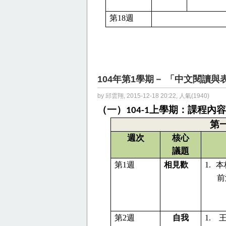
第
18
週
104年第1學期－ 「中文閱讀與
by 邱雲翔, 2015-12-18 20:22, 人氣(1940)
（一）
上學期：
課程內容
104-1
第
週次
核心
議題
第
1
週
相見歡
1.
本
前
第
2
週
自我
1.