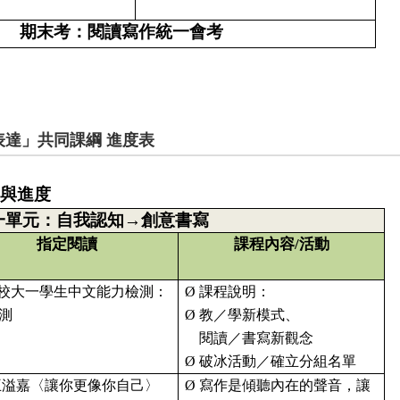
期末考：閱讀寫作統一會考
表達」共同課綱 進度表
與進度
一單元：自我認知
→
創意書寫
指定閱讀
課程內容
/
活動
校大一學生中文能力檢測
：
Ø
課程說明：
測
Ø
教／學新模式、
閱讀／書寫新觀念
Ø
破冰活動／確立分組名單
王溢嘉〈讓你更像你自己〉
Ø
寫作是傾聽內在的聲音，讓