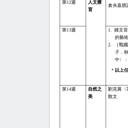
第
12
週
人文療
倉央嘉措
育
第
13
週
1.
鍾文音
的藝
2.
［戰國
子．
中〉
＊
以上
第
14
週
自然之
劉克襄〈
美
散文