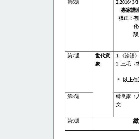
第
6
週
2.2016/ 3/3
專家講
張正：有
化
談
第
7
週
世代意
1.
《論語
象
2 .
三毛〈
＊
以上任
第
8
週
韓良露〈
文
繳
第
9
週