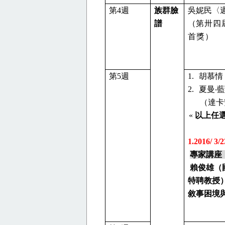
第
4
週
族群臉
吳妮民〈
譜
（
第卅四
首獎
）
第
5
週
1.
胡慕情
2.
夏曼
‧
藍
（達卡
«
以上任
1.2016/ 3/2
專家講座
賴俊雄
（
特聘教授
敘事困境