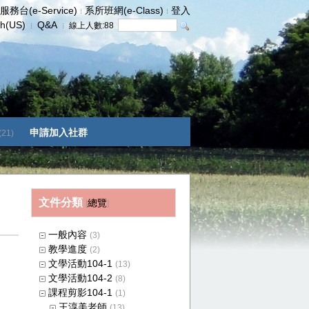
服務台(e-Service)
系所班網(e-Class)
登入
sh(US)
Q&A
線上人數:
88
申請加入社群
(21)
文件分類
總覽
[
]
一般內容
(3)
教學進度
(2)
文學活動104-1
(13)
文學活動104-2
(8)
課程剪影104-1
(1)
王淳美老師
(13)