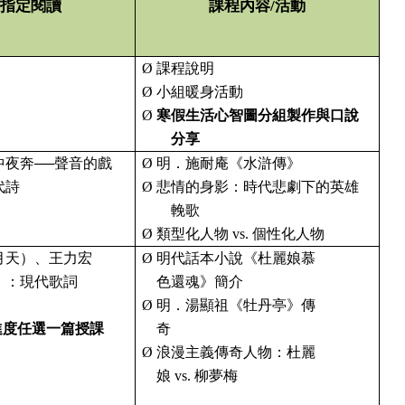
指定閱讀
課程內容
/
活動
Ø
課程說明
Ø
小組暖身活動
Ø
寒假生活心智圖分組製作與口說
分享
沖夜奔
──
聲音的戲
Ø
明．施耐庵《水滸傳》
代詩
Ø
悲情的身影：時代悲劇下的英雄
輓歌
Ø
類型化人物
vs.
個性化人物
月天）、王力宏
Ø
明代話本小說《杜麗娘慕
〉：
現代歌詞
色還魂》
簡介
Ø
明．湯顯祖《牡丹亭》傳
進
度
任選一篇授課
奇
Ø
浪漫主義傳奇人物：
杜麗
娘
vs.
柳夢梅