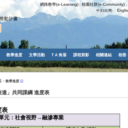
網路教學(e-Learning)
校園社群(e-Community)
Engli
中文(台灣)
教學進度
文學活動
T A 角落
課程剪影
相關連結
相冊
區
>
教學進度
表達」共同課綱 進度表
度表
單元：社會視野
→
融滲專業