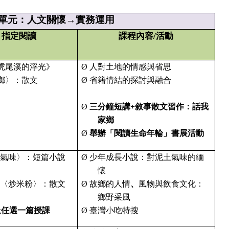
單元：人文關懷
→
實務運用
指定閱讀
課程內容
/
活動
虎尾溪的浮光》
Ø
人對土地的情感與省思
鄉〉：散文
Ø
省籍情結的探討與融合
Ø
三分鐘短講
+
敘事散文習作：話我
家鄉
Ø
舉辦
「閱讀生命年輪」
書展活動
氣味〉：短篇小說
Ø
少年成長小說：對泥土氣味的緬
懷
〈炒米粉〉：散文
Ø
故鄉的人情
、
風物與飲食文化：
鄉野采風
上任選一篇授課
Ø
臺灣小吃特搜