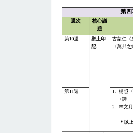
第四
週次
核心議
題
第
10
週
鄉土印
古蒙仁《
記
〈萬邦之
第
11
週
1.
楊照〈
+
詩
2.
林文月
＊以