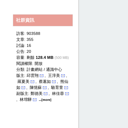
secret
社群資訊
訪客: 903588
文章: 355
討論: 16
公告: 20
容量: 剩餘
128.4 MB
(500 MB)
閱讀權限: 開放
分類:
計畫網站 / 通識中心
版主: 邱雲翔
, 王淳美
,
羅夏美
, 蔡蕙如
, 熊仙
如
, 陳憶蘇
, 駱育萱
副版主: 鄭德美
, 林佳蓉
, 林堉驊
...[more]