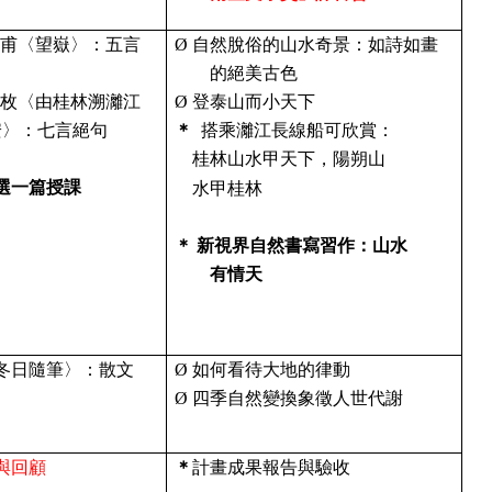
甫〈望嶽〉：五言
Ø
自然脫俗的山水奇景：
如詩如畫
的絕美古色
枚〈由桂林溯灕江
Ø
登泰山而小天下
安〉：七言絕句
＊
搭乘灕江長線船可欣賞
：
桂林山水甲天下，陽朔山
選一篇授課
水甲桂林
＊
新視界自然書寫習作：山水
有情天
冬日隨筆〉：散文
Ø
如何看待大地的律動
Ø
四季自然變換象徵人世代謝
與回顧
＊
計畫成果報告與驗收