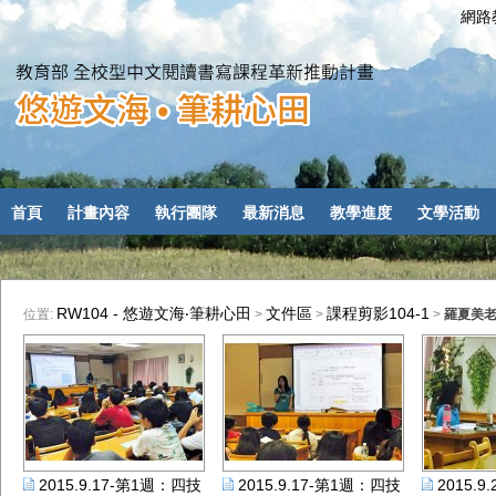
網路教
首頁
計畫內容
執行團隊
最新消息
教學進度
文學活動
RW104 - 悠遊文海‧筆耕心田
文件區
課程剪影104-1
位置:
>
>
>
羅夏美
2015.9.17-第1週：四技國企B班：羅夏美老師
2015.9.17-第1週：四技產設B班：
2015.