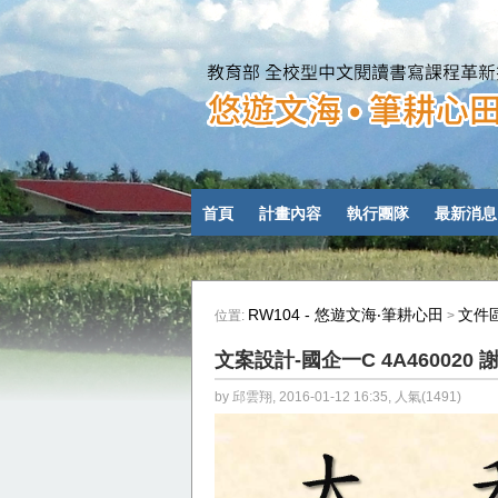
首頁
計畫內容
執行團隊
最新消息
RW104 - 悠遊文海‧筆耕心田
文件
位置:
>
文案設計-國企一C 4A460020 
by 邱雲翔, 2016-01-12 16:35, 人氣(1491)