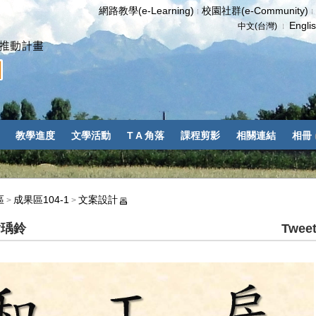
網路教學(e-Learning)
校園社群(e-Community)
Engli
中文(台灣)
教學進度
文學活動
T A 角落
課程剪影
相關連結
相冊
區
成果區104-1
文案設計
>
>
謝瑀鈴
Twee