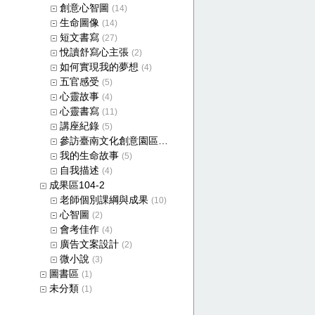
創意心智圖
(14)
生命圖像
(14)
短文書寫
(27)
悅讀舒寫心主張
(2)
如何實現我的夢想
(4)
五官感受
(5)
心靈故事
(4)
心靈書寫
(11)
講座紀錄
(5)
參訪臺南文化創意園區成果
(4)
我的生命故事
(5)
自我描述
(4)
成果區104-2
老師個別課綱與成果
(10)
心智圖
(2)
會考佳作
(4)
廣告文案設計
(2)
微小說
(3)
圖書區
(1)
未分類
(1)