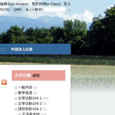
服務台(e-Service)
系所班網(e-Class)
登入
sh(US)
Q&A
線上人數:
89
申請加入社群
(21)
文件分類
總覽
[
]
t
一般內容
(3)
教學進度
(2)
文學活動104-1
(13)
文學活動104-2
(8)
課程剪影104-1
(1)
王淳美老師
(13)