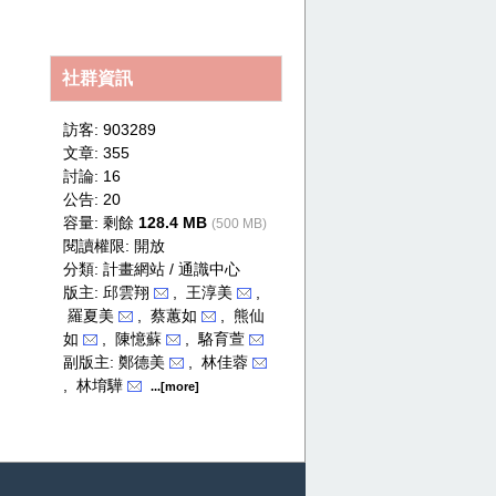
secret
社群資訊
訪客: 903289
文章: 355
討論: 16
公告: 20
容量: 剩餘
128.4 MB
(500 MB)
閱讀權限: 開放
分類:
計畫網站 / 通識中心
版主: 邱雲翔
, 王淳美
,
羅夏美
, 蔡蕙如
, 熊仙
如
, 陳憶蘇
, 駱育萱
副版主: 鄭德美
, 林佳蓉
, 林堉驊
...[more]