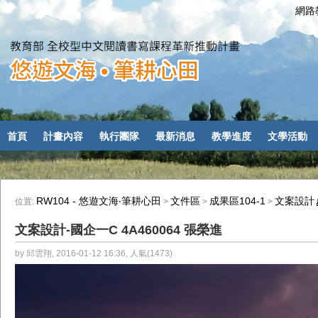
網路教
首頁
計畫內容
執行團隊
最新消息
教學進度
文學活動
RW104 - 悠遊文海‧筆耕心田
文件區
成果區104-1
文案設計
位置:
>
>
>
文案設計-國企一C 4A460064 張榮進
by 邱雲翔, 2016-01-12 16:36, 人氣(1473)