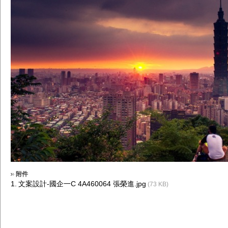
附件
1.
文案設計-國企一C 4A460064 張榮進.jpg
(73 KB)