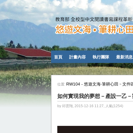
首頁
計畫內容
執行團隊
最新消息
RW104 - 悠遊文海‧筆耕心田
文件
位置:
>
如何實現我的夢想－產設一乙－劉禹
by 邱雲翔, 2015-12-16 11:27, 人氣(1254)