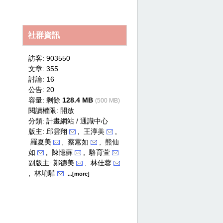
secret
社群資訊
訪客: 903550
文章: 355
討論: 16
公告: 20
容量: 剩餘
128.4 MB
(500 MB)
閱讀權限: 開放
分類:
計畫網站 / 通識中心
版主: 邱雲翔
, 王淳美
,
羅夏美
, 蔡蕙如
, 熊仙
如
, 陳憶蘇
, 駱育萱
副版主: 鄭德美
, 林佳蓉
, 林堉驊
...[more]