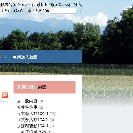
服務台(e-Service)
系所班網(e-Class)
登入
h(US)
Q&A
線上人數:
108
申請加入社群
(21)
文件分類
總覽
[
]
t
一般內容
(3)
教學進度
(2)
文學活動104-1
(13)
文學活動104-2
(8)
課程剪影104-1
(1)
王淳美老師
(13)