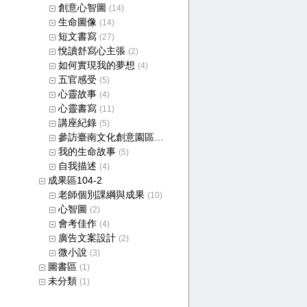
創意心智圖
(14)
生命圖像
(14)
短文書寫
(27)
悅讀舒寫心主張
(2)
如何實現我的夢想
(4)
五官感受
(5)
心靈故事
(4)
心靈書寫
(11)
講座紀錄
(5)
參訪臺南文化創意園區成果
(4)
我的生命故事
(5)
自我描述
(4)
成果區104-2
老師個別課綱與成果
(10)
心智圖
(2)
會考佳作
(4)
廣告文案設計
(2)
微小說
(3)
圖書區
(1)
未分類
(1)