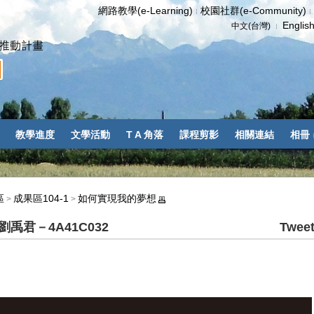
網路教學(e-Learning)
校園社群(e-Community)
Englis
中文(台灣)
教學進度
文學活動
T A 角落
課程剪影
相關連結
相冊
區
成果區104-1
如何實現我的夢想
>
>
君－4A41C032
Twee