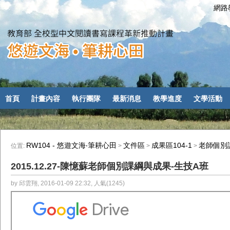
網路教
首頁
計畫內容
執行團隊
最新消息
教學進度
文學活動
RW104 - 悠遊文海‧筆耕心田
文件區
成果區104-1
老師個別
位置:
>
>
>
2015.12.27-陳憶蘇老師個別課綱與成果-生技A班
by 邱雲翔, 2016-01-09 22:32, 人氣(1245)