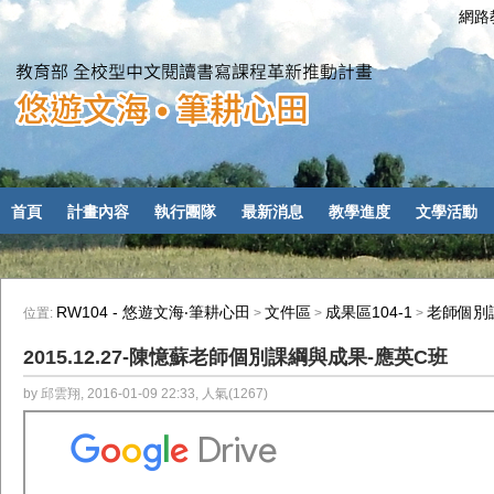
網路教
首頁
計畫內容
執行團隊
最新消息
教學進度
文學活動
RW104 - 悠遊文海‧筆耕心田
文件區
成果區104-1
老師個別
位置:
>
>
>
2015.12.27-陳憶蘇老師個別課綱與成果-應英C班
by 邱雲翔, 2016-01-09 22:33, 人氣(1267)