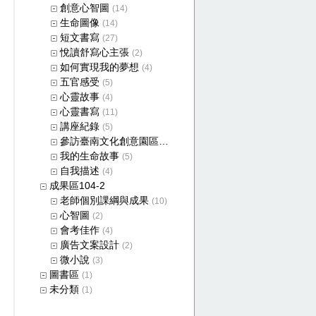
創意心智圖
(14)
生命圖像
(14)
短文書寫
(27)
悅讀舒寫心主張
(2)
如何實現我的夢想
(4)
五官感受
(5)
心靈故事
(4)
心靈書寫
(11)
講座紀錄
(5)
參訪臺南文化創意園區成果
(4)
我的生命故事
(5)
自我描述
(4)
成果區104-2
老師個別課綱與成果
(10)
心智圖
(2)
會考佳作
(4)
廣告文案設計
(2)
微小說
(3)
圖書區
(1)
未分類
(1)