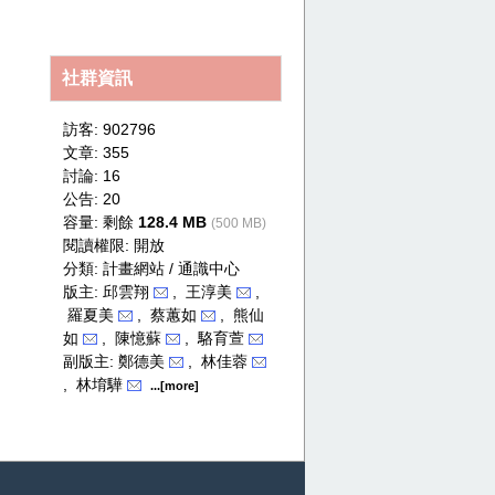
secret
社群資訊
訪客: 902796
文章: 355
討論: 16
公告: 20
容量: 剩餘
128.4 MB
(500 MB)
閱讀權限: 開放
分類:
計畫網站 / 通識中心
版主: 邱雲翔
, 王淳美
,
羅夏美
, 蔡蕙如
, 熊仙
如
, 陳憶蘇
, 駱育萱
副版主: 鄭德美
, 林佳蓉
, 林堉驊
...[more]