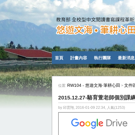
首頁
計畫內容
執行團隊
最新消息
RW104 - 悠遊文海‧筆耕心田
文件
位置:
>
2015.12.27-駱育萱老師個別
by 邱雲翔, 2016-01-09 22:34, 人氣(1253)