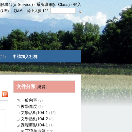
服務台(e-Service)
系所班網(e-Class)
登入
h(US)
Q&A
線上人數:
128
申請加入社群
(21)
文件分類
總覽
[
]
t
一般內容
(3)
教學進度
(2)
文學活動104-1
(13)
文學活動104-2
(8)
課程剪影104-1
(1)
王淳美老師
(13)