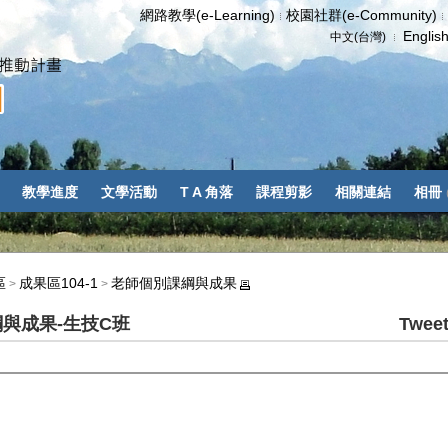
網路教學(e-Learning)
校園社群(e-Community)
Englis
中文(台灣)
教學進度
文學活動
T A 角落
課程剪影
相關連結
相冊
區
成果區104-1
老師個別課綱與成果
>
>
課綱與成果-生技C班
Twee