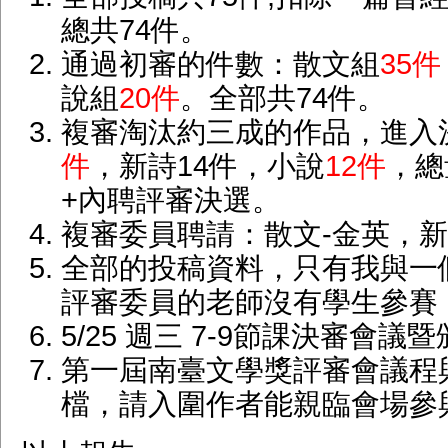
總共74件。
通過初審的件數：散文組
35件
說組
20件
。全部共74件。
複審淘汰約三成的作品，進入
件
，新詩14件，小說
12件
，總
+內聘評審決選。
複審委員聘請：散文-金英，新
全部的投稿資料，只有我與一
評審委員的老師沒有學生參賽
5/25 週三 7-9節課決審會議暨頒
第一屆南臺文學獎評審會議程
檔，請入圍作者能親臨會場參