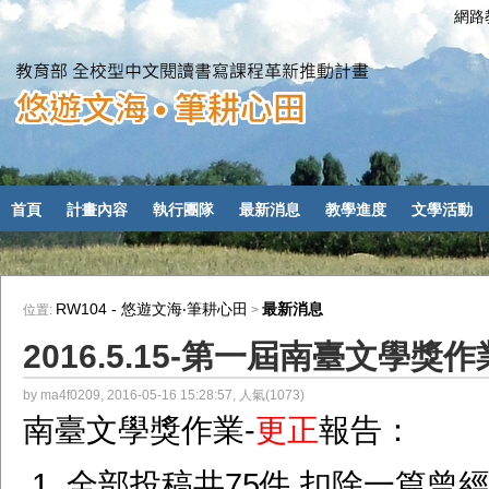
網路教
首頁
計畫內容
執行團隊
最新消息
教學進度
文學活動
RW104 - 悠遊文海‧筆耕心田
最新消息
位置:
>
2016.5.15-第一屆南臺文學獎
by ma4f0209, 2016-05-16 15:28:57, 人氣(1073)
南臺文學獎作業-
更正
報告：
全部投稿共75件,扣除一篇曾