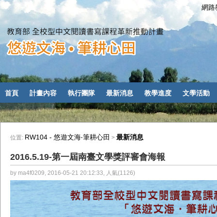
網路教
首頁
計畫內容
執行團隊
最新消息
教學進度
文學活動
RW104 - 悠遊文海‧筆耕心田
最新消息
位置:
>
2016.5.19-第一屆南臺文學獎評審會海報
by ma4f0209, 2016-05-21 20:12:33, 人氣(1126)