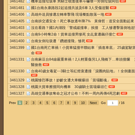
3461482
機車追撞垃圾車 男騎士噴進後車斗嚇壞一旁倒垃圾阿伯
3461481
國1台南永康路段2起追撞共波及6車 3人受傷送醫
3461406
高雄外送員慘遭左轉車擊飛 現場餐點散落一地
3461405
台南拚交通安全！死亡事故逐年降7% 黃偉哲：道安全面動起來
3461403
沒在看路？國1內湖段「警戒緩撞車」挨撞 工人慘遭擊落倒地送
3461401
台南9小時奪2命！貨車追撞男慘死 女乩童遭飆仔撞亡
3461400
台南女倒垃圾遭「鑽縫撞飛」慘死
3461399
國1台南死亡車禍！小貨車猛撞半聯結車「插進車底」 25歲駕駛
命
3461331
台南麻豆台84線嚴重車禍！2人輕重傷另1人飛橋下…車頭撞爛 
醫搶救
3461330
台南40歲女毒駕⋯3騎士等紅燈衰遭撞「滾圈肉貼地」！全倒畫
3461329
桃園慘烈事故！妙齡女遭大車輾爆頭「當場斷魂」
3461328
桃園大貨車擦撞同向機車 30歲騎士當場爆頭亡
3461327
高雄交通事故奪命之冠才公布！不料一周內再傳4死悲劇
Prev
1
2
3
4
5
6
7
8
9
10
Next
Go:
/ 16