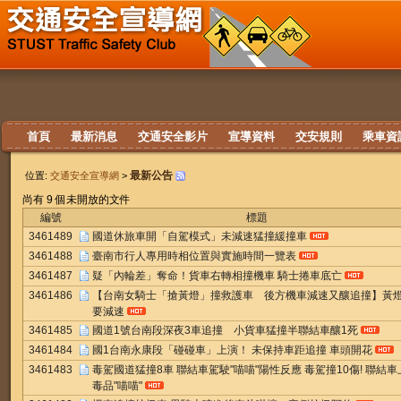
首頁
最新消息
交通安全影片
宣導資料
交安規則
乘車資
最新公告
位置:
交通安全宣導網
>
尚有 9 個未開放的文件
編號
標題
3461489
國道休旅車開「自駕模式」未減速猛撞緩撞車
3461488
臺南市行人專用時相位置與實施時間一覽表
3461487
疑「內輪差」奪命！貨車右轉相撞機車 騎士捲車底亡
3461486
【台南女騎士「搶黃燈」撞救護車 後方機車減速又釀追撞】黃
要減速
3461485
國道1號台南段深夜3車追撞 小貨車猛撞半聯結車釀1死
3461484
國1台南永康段「碰碰車」上演！ 未保持車距追撞 車頭開花
3461483
毒駕國道猛撞8車 聯結車駕駛"喵喵"陽性反應 毒駕撞10傷! 聯結車
毒品"喵喵"