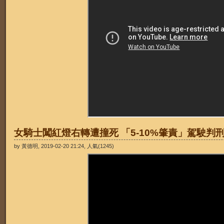
女騎士闖紅燈右轉遭撞死 「5-10%肇責」駕駛判
by 黃德明, 2019-02-20 21:24, 人氣(1245)