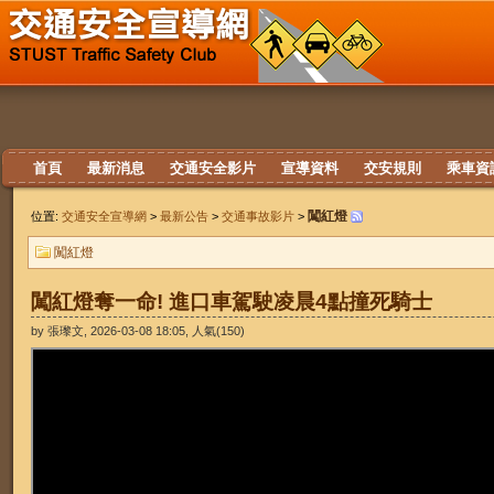
首頁
最新消息
交通安全影片
宣導資料
交安規則
乘車資
闖紅燈
位置:
交通安全宣導網
>
最新公告
>
交通事故影片
>
闖紅燈
闖紅燈奪一命! 進口車駕駛凌晨4點撞死騎士
by 張瓈文, 2026-03-08 18:05, 人氣(150)