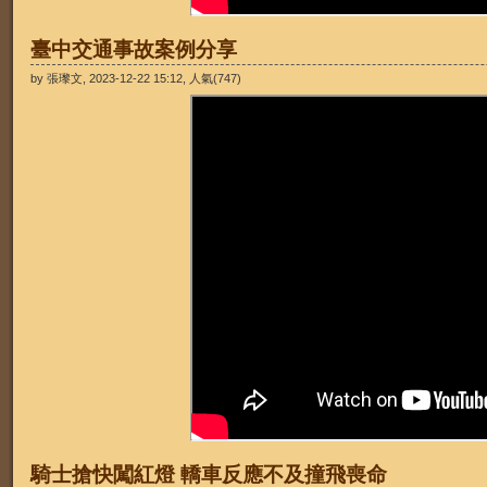
臺中交通事故案例分享
by 張瓈文, 2023-12-22 15:12, 人氣(747)
騎士搶快闖紅燈 轎車反應不及撞飛喪命