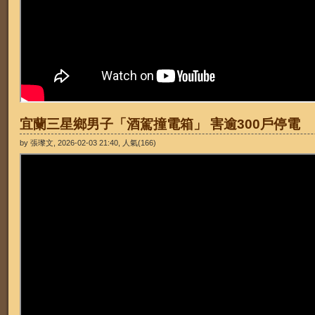
宜蘭三星鄉男子「酒駕撞電箱」 害逾300戶停電
by 張瓈文, 2026-02-03 21:40, 人氣(166)