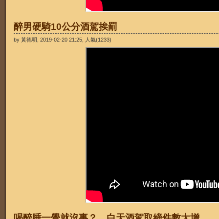
醉男硬騎10公分酒駕挨罰
by 黃德明, 2019-02-20 21:25, 人氣(1233)
喝醉睡一覺就沒事？ 白天酒駕取締件數大增