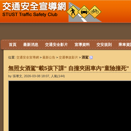
首頁
最新消息
交通安全影片
宣導資料
交安規則
乘車資
酒駕
位置:
交通安全宣導網
>
最新公告
>
交通事故影片
>
無照女酒駕"載5孩下課" 自撞夾困車內"童險撞死"
by 張瓈文, 2026-03-08 18:07, 人氣(144)