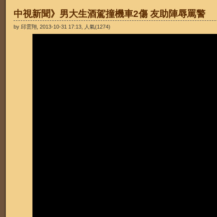
中視新聞》男大生酒駕撞機車2傷 友助陣辱罵警
by 邱雲翔, 2013-10-31 17:13, 人氣(1274)