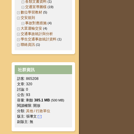
各類文書資料
(1)
交通宣導圖樣
(19)
數位學習教材
(5)
交安規則
事故對應措施
(4)
大眾運輸交安
(4)
交通事故統計與分析
學生交通事故統計資料
(1)
聯絡資訊
(1)
社群資訊
訪客: 865208
文章: 320
討論: 0
公告: 93
容量: 剩餘
385.1 MB
(500 MB)
閱讀權限: 開放
分類:
其他 / 行政單位
版主: 張瓈文
副版主: 無