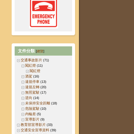
文件分類
[
總覽
]
交通事故影片
(71)
闖紅燈
(11)
闖紅燈
酒駕
(16)
違規停車
(13)
違規左轉
(20)
無照駕駛
(17)
逆向
(14)
未保持安全距離
(18)
危險駕駛
(10)
內輪差
(5)
宣導影片
(9)
教育部宣導影片
(33)
交通安全宣導資料
(39)