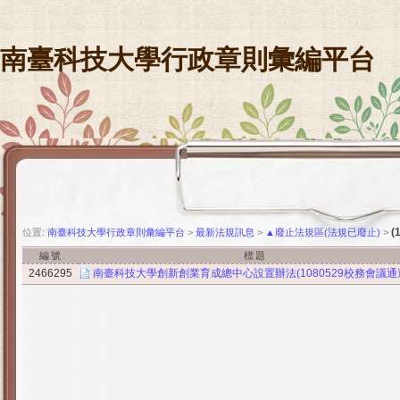
南臺科技大學行政章則彙編平台
(
位置:
南臺科技大學行政章則彙編平台
>
最新法規訊息
>
▲廢止法規區(法規已廢止)
>
編號
標題
2466295
南臺科技大學創新創業育成總中心設置辦法(1080529校務會議通