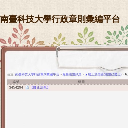
南臺科技大學行政章則彙編平台
位置:
南臺科技大學行政章則彙編平台
>
最新法規訊息
>
▲廢止法規區(法規已廢止)
>
編號
標題
3454294
【廢止法規】