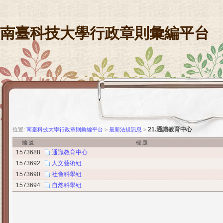
南臺科技大學行政章則彙編平台
21.通識教育中心
位置:
南臺科技大學行政章則彙編平台
>
最新法規訊息
>
編號
標題
1573688
通識教育中心
1573692
人文藝術組
1573690
社會科學組
1573694
自然科學組