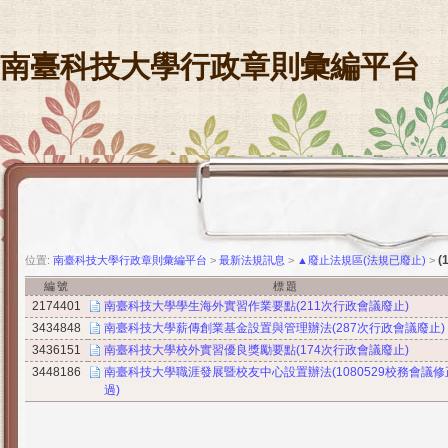
南臺科技大學行政章則彙編平台
(
位置:
南臺科技大學行政章則彙編平台
>
最新法規訊息
>
▲廢止法規區(法規已廢止)
>
編號
標題
2174401
南臺科技大學學生海外實習作業要點(211次行政會議廢止)
3434848
南臺科技大學薪傳創業基金設置與管理辦法(287次行政會議廢止)
3436151
南臺科技大學校外實習優良獎勵要點(174次行政會議廢止)
3448186
南臺科技大學職涯發展暨校友中心設置辦法(1080529校務會議修
過)