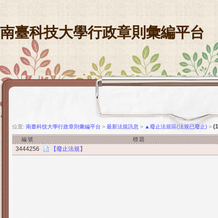
南臺科技大學行政章則彙編平台
(
位置:
南臺科技大學行政章則彙編平台
>
最新法規訊息
>
▲廢止法規區(法規已廢止)
>
編號
標題
3444256
【廢止法規】