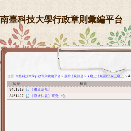
南臺科技大學行政章則彙編平台
位置:
南臺科技大學行政章則彙編平台
>
最新法規訊息
>
▲廢止法規區(法規已廢止)
>
編號
標題
3451319
【廢止法規】
3451427
【廢止法規】研究中心