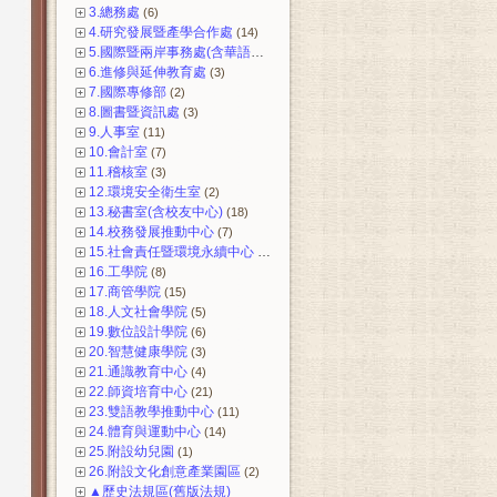
3.總務處
(6)
4.研究發展暨產學合作處
(14)
5.國際暨兩岸事務處(含華語中心)
(12)
6.進修與延伸教育處
(3)
7.國際專修部
(2)
8.圖書暨資訊處
(3)
9.人事室
(11)
10.會計室
(7)
11.稽核室
(3)
12.環境安全衛生室
(2)
13.秘書室(含校友中心)
(18)
14.校務發展推動中心
(7)
15.社會責任暨環境永續中心
(3)
16.工學院
(8)
17.商管學院
(15)
18.人文社會學院
(5)
19.數位設計學院
(6)
20.智慧健康學院
(3)
21.通識教育中心
(4)
22.師資培育中心
(21)
23.雙語教學推動中心
(11)
24.體育與運動中心
(14)
25.附設幼兒園
(1)
26.附設文化創意產業園區
(2)
▲歷史法規區(舊版法規)