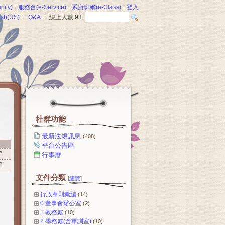
ity)
服務台(e-Service)
系所班網(e-Class)
登入
ish(US)
Q&A
線上人數:
93
社群功能
最新法規訊息
(408)
間
平台公告區
2
行事曆
2
文件分類
[
總覽
]
行政章則彙編
(14)
0.董事會辦公室
(2)
1.教務處
(10)
2.學務處(含軍訓室)
(10)