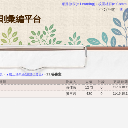
網路教學(e-Learning)
校園社群(e-Commun
中文(台灣)
Engl
則彙編平台
13.秘書室
息
>
▲廢止法規區(法規已廢止)
>
標題
發表人
人氣
討論
更新時
蔡佳汝
1273
0
11-18 10:1
黃玉君
430
0
11-18 10:1