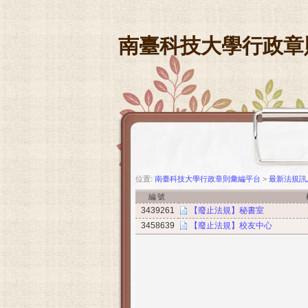
南臺科技大學行政章
位置:
南臺科技大學行政章則彙編平台
>
最新法規訊
編號
3439261
【廢止法規】秘書室
3458639
【廢止法規】校友中心