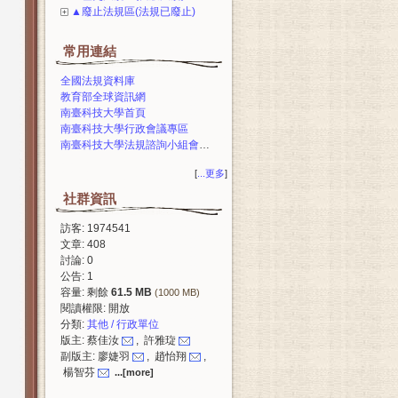
▲廢止法規區(法規已廢止)
常用連結
全國法規資料庫
教育部全球資訊網
南臺科技大學首頁
南臺科技大學行政會議專區
南臺科技大學法規諮詢小組會議專區
[
...更多
]
社群資訊
訪客: 1974541
文章: 408
討論: 0
公告: 1
容量: 剩餘
61.5 MB
(1000 MB)
閱讀權限: 開放
分類:
其他 / 行政單位
版主: 蔡佳汝
, 許雅琁
副版主: 廖婕羽
, 趙怡翔
,
楊智芬
...[more]