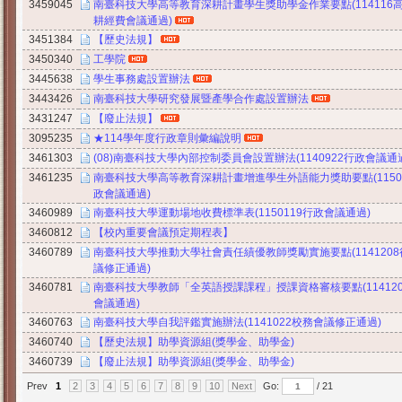
3459045
南臺科技大學高等教育深耕計畫學生獎助學金作業要點(114116
耕經費會議通過)
3451384
【歷史法規】
3450340
工學院
3445638
學生事務處設置辦法
3443426
南臺科技大學研究發展暨產學合作處設置辦法
3431247
【廢止法規】
3095235
★114學年度行政章則彙編說明
3461303
(08)南臺科技大學內部控制委員會設置辦法(1140922行政會議通
3461235
南臺科技大學高等教育深耕計畫增進學生外語能力獎助要點(1150
政會議通過)
3460989
南臺科技大學運動場地收費標準表(1150119行政會議通過)
3460812
【校內重要會議預定期程表】
3460789
南臺科技大學推動大學社會責任績優教師獎勵實施要點(114120
議修正通過)
3460781
南臺科技大學教師「全英語授課課程」授課資格審核要點(11412
會議通過)
3460763
南臺科技大學自我評鑑實施辦法(1141022校務會議修正通過)
3460740
【歷史法規】助學資源組(獎學金、助學金)
3460739
【廢止法規】助學資源組(獎學金、助學金)
Prev
1
2
3
4
5
6
7
8
9
10
Next
Go:
/ 21