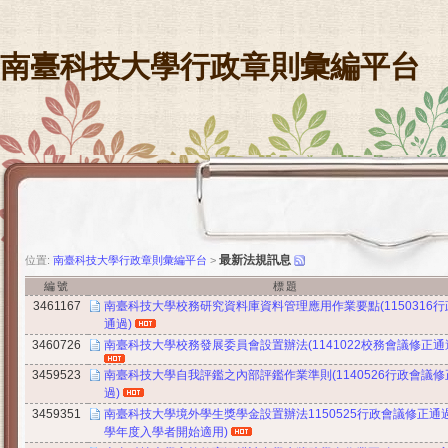
南臺科技大學行政章則彙編平台
最新法規訊息
位置:
南臺科技大學行政章則彙編平台
>
編號
標題
3461167
南臺科技大學校務研究資料庫資料管理應用作業要點(1150316
通過)
3460726
南臺科技大學校務發展委員會設置辦法(1141022校務會議修正通
3459523
南臺科技大學自我評鑑之內部評鑑作業準則(1140526行政會議修
過)
3459351
南臺科技大學境外學生獎學金設置辦法1150525行政會議修正通過(
學年度入學者開始適用)