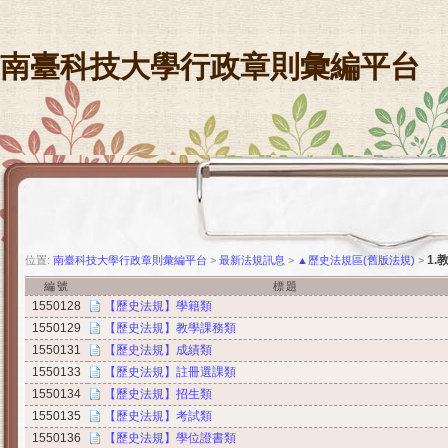
南臺科技大學行政章則彙編平台
1.
位置:
南臺科技大學行政章則彙編平台
>
最新法規訊息
>
▲歷史法規區(舊版法規)
>
編號
標題
1550128
【歷史法規】學籍類
1550129
【歷史法規】教學課務類
1550131
【歷史法規】成績類
1550133
【歷史法規】註冊選課類
1550134
【歷史法規】招生類
1550135
【歷史法規】考試類
1550136
【歷史法規】學位證書類