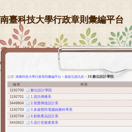
南臺科技大學行政章則彙編平台
19.數位設計學院
位置:
南臺科技大學行政章則彙編平台
>
最新法規訊息
>
編號
標題
1192700
數位設計學院
1192701
1.資訊傳播系
3449804
2.視覺傳達設計系
1192703
3.多媒體與電腦娛樂科學系
1192704
4.創新產品設計系
3443922
5.流行音樂產業系