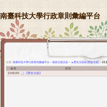
南臺科技大學行政章則彙編平台
22
位置:
南臺科技大學行政章則彙編平台
>
最新法規訊息
>
▲歷史法規區(舊版法規)
>
編號
標題
1548165
【歷史法規】