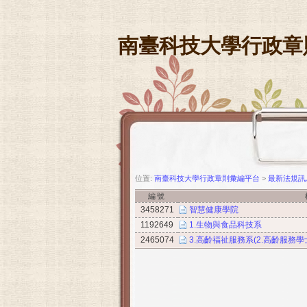
南臺科技大學行政章
位置:
南臺科技大學行政章則彙編平台
>
最新法規訊
編號
3458271
智慧健康學院
1192649
1.生物與食品科技系
2465074
3.高齡福祉服務系(2.高齡服務學