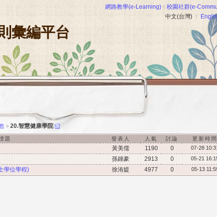
網路教學(e-Learning)
校園社群(e-Commun
中文(台灣)
Engli
則彙編平台
20.智慧健康學院
息
>
標題
發表人
人氣
討論
更新時
黃美儒
1190
0
07-28 10:3
孫鍾豪
2913
0
05-21 16:1
士學位學程)
徐洧媞
4977
0
05-13 11:5