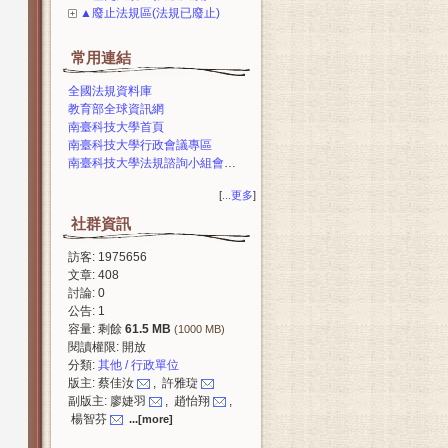
▲廢止法規區(法規已廢止)
常用連結
全國法規資料庫
教育部全球資訊網
南臺科技大學首頁
南臺科技大學行政會議專區
南臺科技大學法規諮詢小組會議專區
[
...更多
]
社群資訊
訪客: 1975656
文章: 408
討論: 0
公告: 1
容量: 剩餘
61.5 MB
(1000 MB)
閱讀權限: 開放
分類:
其他 / 行政單位
版主: 蔡佳汝
, 許雅琁
副版主: 廖婕羽
, 趙怡翔
,
楊智芬
...[more]