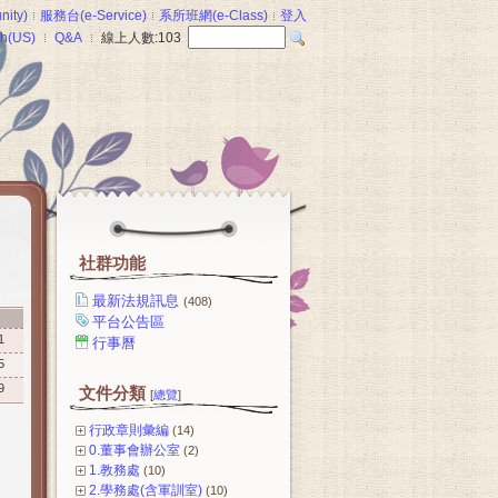
ity)
服務台(e-Service)
系所班網(e-Class)
登入
sh(US)
Q&A
線上人數:
103
社群功能
最新法規訊息
(408)
間
平台公告區
1
行事曆
5
9
文件分類
[
總覽
]
行政章則彙編
(14)
0.董事會辦公室
(2)
1.教務處
(10)
2.學務處(含軍訓室)
(10)