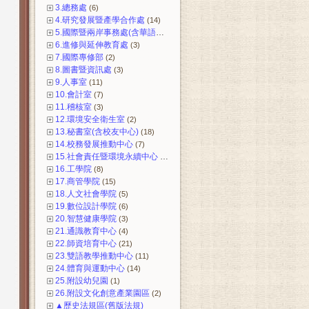
3.總務處
(6)
4.研究發展暨產學合作處
(14)
5.國際暨兩岸事務處(含華語中心)
(12)
6.進修與延伸教育處
(3)
7.國際專修部
(2)
8.圖書暨資訊處
(3)
9.人事室
(11)
10.會計室
(7)
11.稽核室
(3)
12.環境安全衛生室
(2)
13.秘書室(含校友中心)
(18)
14.校務發展推動中心
(7)
15.社會責任暨環境永續中心
(3)
16.工學院
(8)
17.商管學院
(15)
18.人文社會學院
(5)
19.數位設計學院
(6)
20.智慧健康學院
(3)
21.通識教育中心
(4)
22.師資培育中心
(21)
23.雙語教學推動中心
(11)
24.體育與運動中心
(14)
25.附設幼兒園
(1)
26.附設文化創意產業園區
(2)
▲歷史法規區(舊版法規)