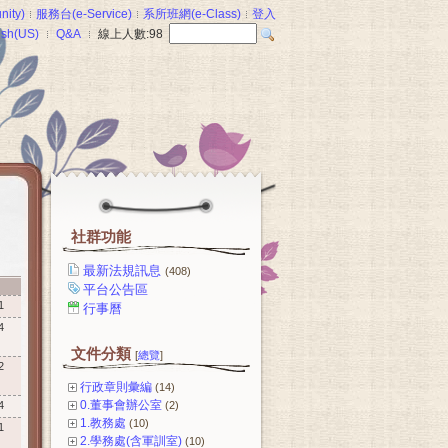
ity)
服務台(e-Service)
系所班網(e-Class)
登入
ish(US)
Q&A
線上人數:
98
社群功能
最新法規訊息
(408)
間
平台公告區
1
行事曆
4
文件分類
[
總覽
]
2
行政章則彙編
(14)
0.董事會辦公室
4
(2)
1.教務處
(10)
1
2.學務處(含軍訓室)
(10)