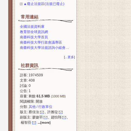
▲廢止法規區(法規已廢止)
常用連結
全國法規資料庫
教育部全球資訊網
南臺科技大學首頁
南臺科技大學行政會議專區
南臺科技大學法規諮詢小組會議專區
[
...更多
]
社群資訊
訪客: 1974509
文章: 408
討論: 0
公告: 1
容量: 剩餘
61.5 MB
(1000 MB)
閱讀權限: 開放
分類:
其他 / 行政單位
版主: 蔡佳汝
, 許雅琁
副版主: 廖婕羽
, 趙怡翔
,
楊智芬
...[more]