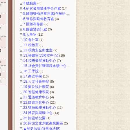
3.總務處
(6)
3
4.研究發展暨產學合作處
(14)
5.國際暨兩岸事務處(含華語中心)
(12)
3
6.進修與延伸教育處
(3)
7.國際專修部
(2)
3
8.圖書暨資訊處
(3)
9.人事室
(11)
0
10.會計室
(7)
11.稽核室
(3)
12.環境安全衛生室
(2)
6
13.秘書室(含校友中心)
(18)
14.校務發展推動中心
(7)
4
15.社會責任暨環境永續中心
(3)
3
16.工學院
(8)
8
17.商管學院
(15)
0
18.人文社會學院
(5)
19.數位設計學院
(6)
20.智慧健康學院
(3)
21.通識教育中心
(4)
22.師資培育中心
(21)
23.雙語教學推動中心
(11)
24.體育與運動中心
(14)
25.附設幼兒園
(1)
26.附設文化創意產業園區
(2)
▲歷史法規區(舊版法規)