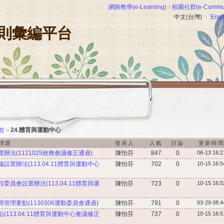
網路教學(e-Learning)
校園社群(e-Commun
中文(台灣)
Engl
則彙編平台
24.體育與運動中心
息
>
標題
發表人
人氣
討論
更新時
法(1121025校務會議修正通過)
陳怡芬
847
0
06-13 16:2
置辦法(113.04.11體育與運動中心
陳怡芬
702
0
10-15 16:5
員會設置辦法(113.04.11體育與運
陳怡芬
723
0
10-15 16:5
理要點(1130306運動委員會通過)
陳怡芬
791
0
03-29 08:4
113.04.11體育與運動中心會議修正
陳怡芬
737
0
10-15 16:5