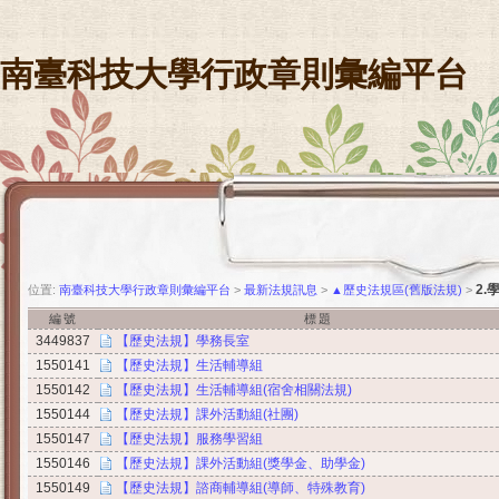
南臺科技大學行政章則彙編平台
2.
位置:
南臺科技大學行政章則彙編平台
>
最新法規訊息
>
▲歷史法規區(舊版法規)
>
編號
標題
3449837
【歷史法規】學務長室
1550141
【歷史法規】生活輔導組
1550142
【歷史法規】生活輔導組(宿舍相關法規)
1550144
【歷史法規】課外活動組(社團)
1550147
【歷史法規】服務學習組
1550146
【歷史法規】課外活動組(獎學金、助學金)
1550149
【歷史法規】諮商輔導組(導師、特殊教育)