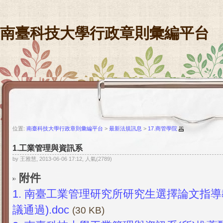
南臺科技大學行政章則彙編平台
位置:
南臺科技大學行政章則彙編平台
>
最新法規訊息
>
17.商管學院
1.工業管理與資訊系
by 王雅慧, 2013-06-06 17:12, 人氣(2789)
附件
1.
南臺工業管理研究所研究生選擇論文指導教授
議通過).doc
(30 KB)