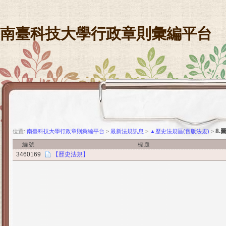
南臺科技大學行政章則彙編平台
8.
位置:
南臺科技大學行政章則彙編平台
>
最新法規訊息
>
▲歷史法規區(舊版法規)
>
編號
標題
3460169
【歷史法規】