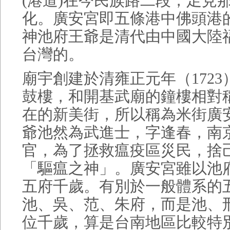
(港道)在今民族路二段，足見
化。廣安宮即五條港中佛頭港
神池府王爺是清代由中國大陸
台灣的。
廟宇創建於清雍正元年（172
鼓樓，和開基武廟的鐘樓相對
在的新美街，所以稱為米街廣
爺池然為武進士，字逢春，南
官，為了拯救瘟疫區災民，捨
「驅瘟之神」。廣安宮雖以池
五府千歲。有別於一般體系的
池、吳、范、朱府，而是池、
位千歲，算是台南地區比較特別