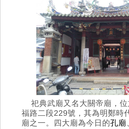
祀典武廟又名大關帝廟，位
福路二段
229
號，其為明鄭時
廟之一。四大廟為今日的
孔廟