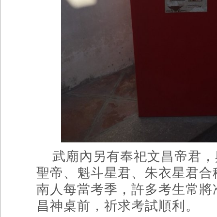
武廟內另有奉祀文昌帝君，
聖帝、魁斗星君、朱衣星君合
南人每當考季，許多考生常將
昌神桌前，祈求考試順利。