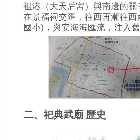
祖港（大天后宮）與南邊的關
在景福祠交匯，往西再漸往西
國小
)
，與安海海匯流，注入
二、祀典武廟 歷史