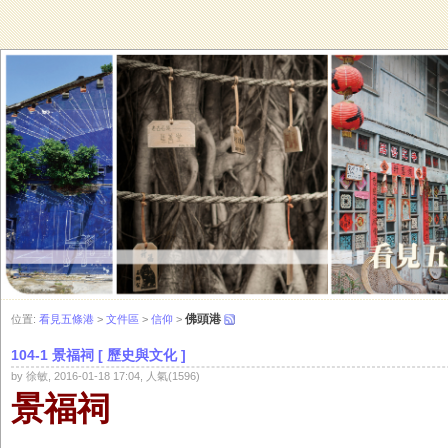
佛頭港
位置:
看見五條港
>
文件區
>
信仰
>
104-1 景福祠 [ 歷史與文化 ]
by 徐敏, 2016-01-18 17:04, 人氣(1596)
景福祠