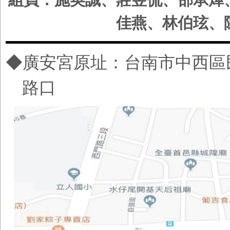
佳燕、
林伯玹、
◆廣安宮原址
：
台南市中西區
路口