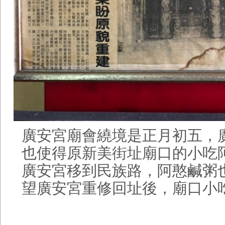
廣安宮廟會繞境是正月初五，
也使得原新美街址廟口的小吃
廣安宮移到民族路，阿憨鹹粥
望廣安宮重修回址後，廟口小