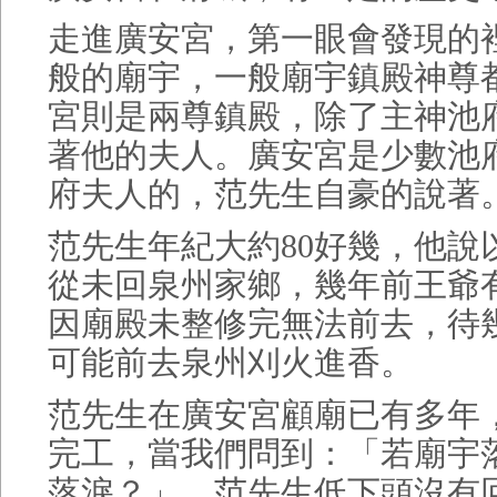
走進廣安宮，第一眼會發現的
般的廟宇，一般廟宇鎮殿神尊
宮則是兩尊鎮殿，除了主神池
著他的夫人。廣安宮是少數池
府夫人的，范先生自豪的說著
范先生年紀大約80好幾，他說
從未回泉州家鄉，幾年前王爺
因廟殿未整修完無法前去，待
可能前去泉州刈火進香。
范先生在廣安宮顧廟已有多年
完工，當我們問到：「若廟宇
落淚？」，范先生低下頭沒有