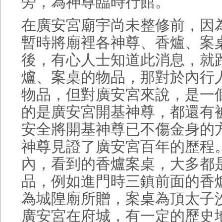
旁，為神尊臨時行館。
在廣安宮廟宇尚未整修前，因
暫時將廟裡各神尊、香爐、案桌..
後，有心人士知道此消息，就
爐、案桌的物品，那對於內行
物品，但對廣安宮來說，是一
的是廣安宮開基神尊，都還有
安全將開基神尊已不傷金身的
神尊見證了廣安宮百年的歷程
內，看到的香爐案桌，大多都
品，例如進門時三鎮前面的香
為城隍廟所贈，案桌為頂太子
廣安宮在府城，有一定的歷史