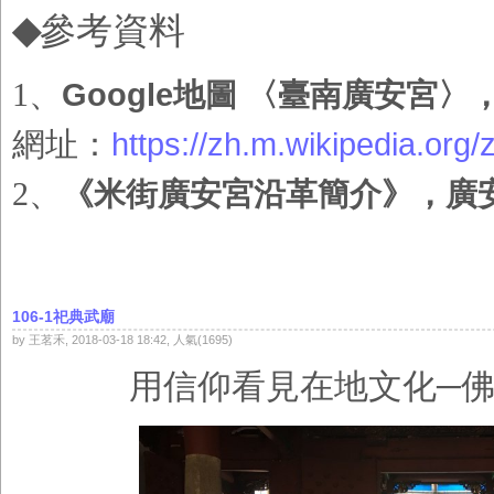
◆
參考資料
1
、
Google地圖 〈臺南廣安宮
網址：
https://zh.m.wikipedia.org/
2
、
《米街廣安宮沿革簡介》，廣
106-1祀典武廟
by 王茗禾, 2018-03-18 18:42, 人氣(1695)
用信仰看見在地文化
─