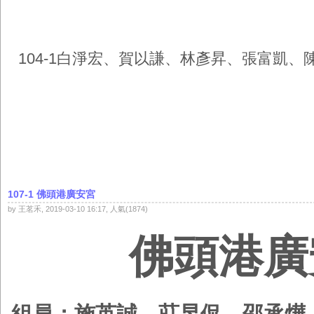
104-1白淨宏、賀以謙、林彥昇、張富凱
107-1 佛頭港廣安宮
by 王茗禾, 2019-03-10 16:17, 人氣(1874)
佛頭港廣
組員：
施英誠、
莊昱侃、
邵承燁