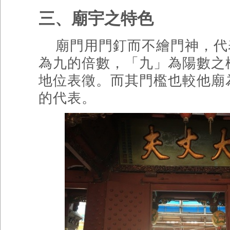
三、廟宇之特色
廟門用門釘而不繪門神，代
為九的倍數，「九」為陽數之
地位表徵。而其門檻也較他廟
的代表。