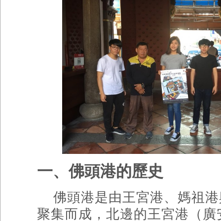
一、佛頭港的歷史
佛頭港是由王宮港、媽祖港
聚集而成，北邊的王宮港（廣