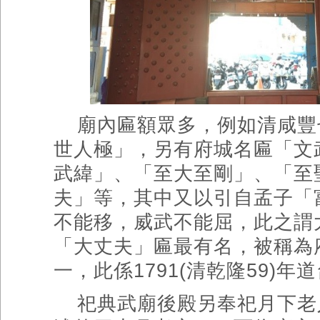
廟內匾額眾多，例如清咸豐
世人極」，另有府城名匾「文
武緯」、「至大至剛」、「至
夫」等，其中又以引自孟子「
不能移，威武不能屈，此之謂
「大丈夫」匾最有名，被稱為
一，此係
1791(
清乾隆
59)
年道
祀典武廟後殿另奉祀月下老