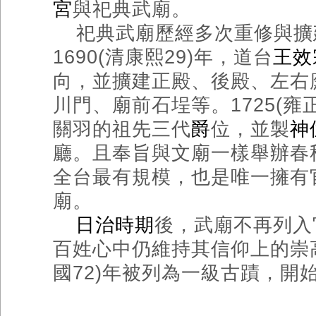
宮
與祀典武廟。
祀典武廟歷經多次重修與擴
1690(
清康熙
29)
年，道台
王效
向，並擴建正殿、後殿、左右
川門、廟前石埕等。
1725(
雍
關羽的祖先三代
爵
位，並製
神
廳。且奉旨與文廟一樣舉辦春
全台最有規模，也是唯一擁有
廟。
日治時期
後，武廟不再列入
百姓心中仍維持其信仰上的崇
國
72)
年被列為一級古蹟，開